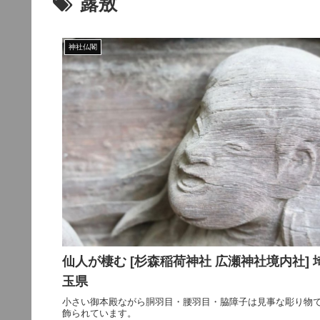
露敖
神社仏閣
仙人が棲む [杉森稲荷神社 広瀬神社境内社] 
玉県
小さい御本殿ながら胴羽目・腰羽目・脇障子は見事な彫り物
飾られています。