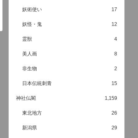
妖術使い
17
妖怪・鬼
12
霊獣
4
美人画
8
非生物
2
日本伝統刺青
15
神社仏閣
1,159
東北地方
26
新潟県
29