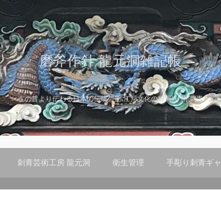
磨斧作針 龍元洞雑記帳
古の昔より伝わる日本の伝統芸術 江戸文化の粋 彫り物 刺青
刺青芸術工房 龍元洞
衛生管理
手彫り刺青ギャ