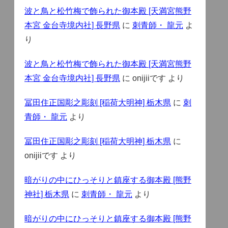
波と鳥と松竹梅で飾られた御本殿 [天満宮熊野
本宮 金台寺境内社] 長野県
に
刺青師・ 龍元
よ
り
波と鳥と松竹梅で飾られた御本殿 [天満宮熊野
本宮 金台寺境内社] 長野県
に
onijiiです
より
冨田住正国彫之彫刻 [稲荷大明神] 栃木県
に
刺
青師・ 龍元
より
冨田住正国彫之彫刻 [稲荷大明神] 栃木県
に
onijiiです
より
暗がりの中にひっそりと鎮座する御本殿 [熊野
神社] 栃木県
に
刺青師・ 龍元
より
暗がりの中にひっそりと鎮座する御本殿 [熊野