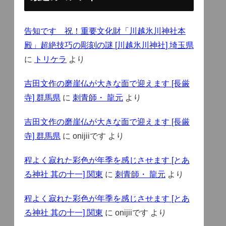
告知です 祝！重要文化財「川越氷川神社本
殿」超絶技巧の彫刻の謎 [川越氷川神社] 埼玉県
に
トリケラ
より
吉田文作の磨崖仏が大きな面で迎えます [長厳
寺] 群馬県
に
刺青師・ 龍元
より
吉田文作の磨崖仏が大きな面で迎えます [長厳
寺] 群馬県
に
onijiiです
より
程よく寂れた彩色が年季を感じさせます [とあ
る神社 其の十一] 関東
に
刺青師・ 龍元
より
程よく寂れた彩色が年季を感じさせます [とあ
る神社 其の十一] 関東
に
onijiiです
より