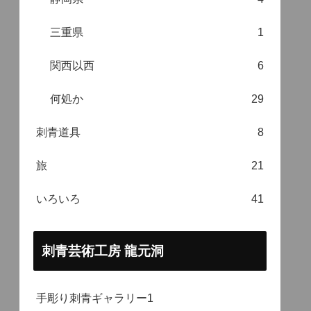
三重県
1
関西以西
6
何処か
29
刺青道具
8
旅
21
いろいろ
41
刺青芸術工房 龍元洞
手彫り刺青ギャラリー1