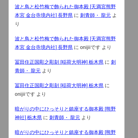
波と鳥と松竹梅で飾られた御本殿 [天満宮熊野
本宮 金台寺境内社] 長野県
に
刺青師・ 龍元
よ
り
波と鳥と松竹梅で飾られた御本殿 [天満宮熊野
本宮 金台寺境内社] 長野県
に
onijiiです
より
冨田住正国彫之彫刻 [稲荷大明神] 栃木県
に
刺
青師・ 龍元
より
冨田住正国彫之彫刻 [稲荷大明神] 栃木県
に
onijiiです
より
暗がりの中にひっそりと鎮座する御本殿 [熊野
神社] 栃木県
に
刺青師・ 龍元
より
暗がりの中にひっそりと鎮座する御本殿 [熊野