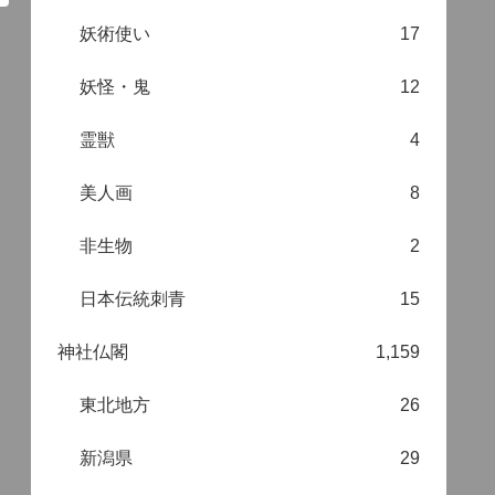
妖術使い
17
妖怪・鬼
12
霊獣
4
美人画
8
非生物
2
日本伝統刺青
15
神社仏閣
1,159
東北地方
26
新潟県
29