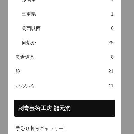
三重県
1
関西以西
6
何処か
29
刺青道具
8
旅
21
いろいろ
41
刺青芸術工房 龍元洞
手彫り刺青ギャラリー1