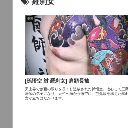
羅刹女
動画
[孫悟空 対 羅刹女] 肩額長袖
天上界で狼藉の限りを尽くし追放された孫悟空。改心して三
法師の弟子になり、天竺へ向かう悟空に、芭蕉扇を構えた羅
女が立ちはだかります。