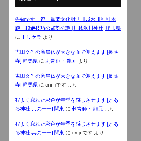
告知です 祝！重要文化財「川越氷川神社本
殿」超絶技巧の彫刻の謎 [川越氷川神社] 埼玉県
に
トリケラ
より
吉田文作の磨崖仏が大きな面で迎えます [長厳
寺] 群馬県
に
刺青師・ 龍元
より
吉田文作の磨崖仏が大きな面で迎えます [長厳
寺] 群馬県
に
onijiiです
より
程よく寂れた彩色が年季を感じさせます [とあ
る神社 其の十一] 関東
に
刺青師・ 龍元
より
程よく寂れた彩色が年季を感じさせます [とあ
る神社 其の十一] 関東
に
onijiiです
より