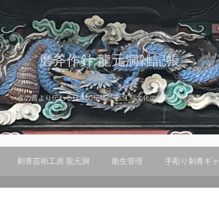
磨斧作針 龍元洞雑記帳
古の昔より伝わる日本の伝統芸術 江戸文化の粋 彫り物 刺青
刺青芸術工房 龍元洞
衛生管理
手彫り刺青ギャ