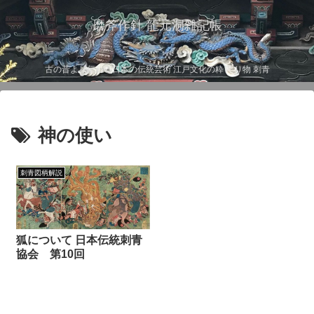
磨斧作針 龍元洞雑記帳
古の昔より伝わる日本の伝統芸術 江戸文化の粋 彫り物 刺青
神の使い
刺青図柄解説
狐について 日本伝統刺青
協会 第10回