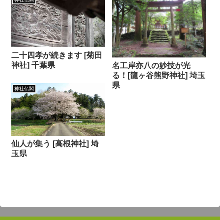
二十四孝が続きます [菊田
神社] 千葉県
名工岸亦八の妙技が光
る！[龍ヶ谷熊野神社] 埼玉
県
神社仏閣
仙人が集う [高根神社] 埼
玉県