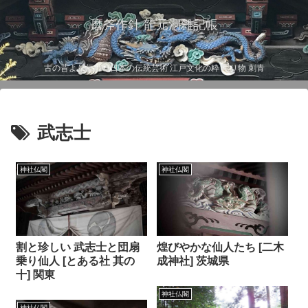
磨斧作針 龍元洞雑記帳
古の昔より伝わる日本の伝統芸術 江戸文化の粋 彫り物 刺青
武志士
神社仏閣
神社仏閣
割と珍しい 武志士と団扇
煌びやかな仙人たち [二木
乗り仙人 [とある社 其の
成神社] 茨城県
十] 関東
神社仏閣
神社仏閣