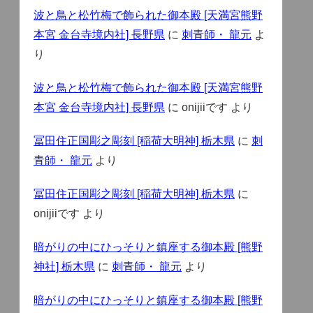
波と鳥と松竹梅で飾られた御本殿 [天満宮熊野
本宮 金台寺境内社] 長野県
に
刺青師・ 龍元
よ
り
波と鳥と松竹梅で飾られた御本殿 [天満宮熊野
本宮 金台寺境内社] 長野県
に
onijiiです
より
冨田住正国彫之彫刻 [稲荷大明神] 栃木県
に
刺
青師・ 龍元
より
冨田住正国彫之彫刻 [稲荷大明神] 栃木県
に
onijiiです
より
暗がりの中にひっそりと鎮座する御本殿 [熊野
神社] 栃木県
に
刺青師・ 龍元
より
暗がりの中にひっそりと鎮座する御本殿 [熊野