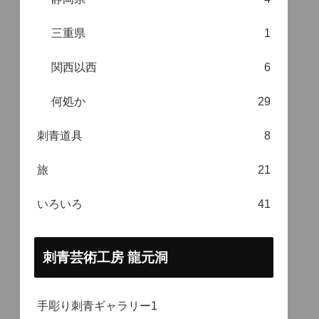
三重県
1
関西以西
6
何処か
29
刺青道具
8
旅
21
いろいろ
41
刺青芸術工房 龍元洞
手彫り刺青ギャラリー1