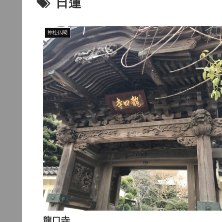
日蓮
神社仏閣
龍口寺