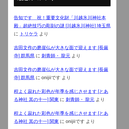
告知です 祝！重要文化財「川越氷川神社本
殿」超絶技巧の彫刻の謎 [川越氷川神社] 埼玉県
に
トリケラ
より
吉田文作の磨崖仏が大きな面で迎えます [長厳
寺] 群馬県
に
刺青師・ 龍元
より
吉田文作の磨崖仏が大きな面で迎えます [長厳
寺] 群馬県
に
onijiiです
より
程よく寂れた彩色が年季を感じさせます [とあ
る神社 其の十一] 関東
に
刺青師・ 龍元
より
程よく寂れた彩色が年季を感じさせます [とあ
る神社 其の十一] 関東
に
onijiiです
より