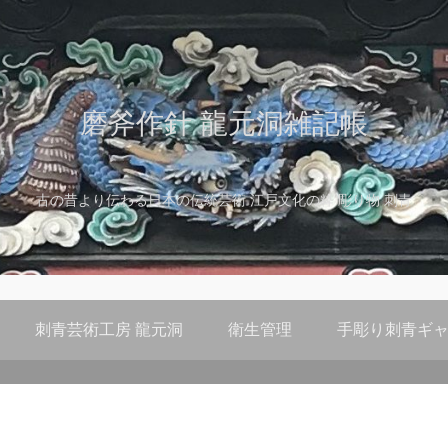
磨斧作針 龍元洞雑記帳
古の昔より伝わる日本の伝統芸術 江戸文化の粋 彫り物 刺青
刺青芸術工房 龍元洞
衛生管理
手彫り刺青ギャ