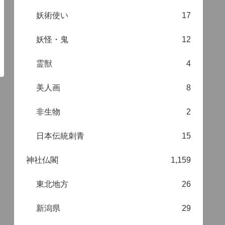
妖術使い
17
妖怪・鬼
12
霊獣
4
美人画
8
非生物
2
日本伝統刺青
15
神社仏閣
1,159
東北地方
26
新潟県
29