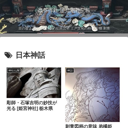
磨斧作針 龍元洞雑記帳
古の昔より伝わる日本の伝統芸術 江戸文化の粋 彫り物 刺青
日本神話
神社仏閣
神話
彫師・石塚吉明の妙技が
光る [姫宮神社] 栃木県
刺青図柄の意味 弟橘姫