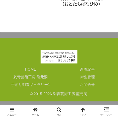
（おとたちばなひめ）
HOME
新着記事
刺青芸術工房 龍元洞
衛生管理
手彫り刺青ギャラリー1
お問合せ
© 2015-2026 刺青芸術工房 龍元洞.
メニュー
ホーム
検索
トップ
サイドバー