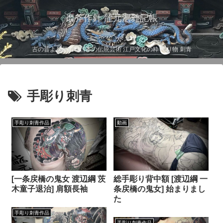
磨斧作針 龍元洞雑記帳
古の昔より伝わる日本の伝統芸術 江戸文化の粋 彫り物 刺青
手彫り刺青
手彫り刺青作品
動画
[一条戻橋の鬼女 渡辺綱 茨
総手彫り背中額 [渡辺綱 一
木童子退治] 肩額長袖
条戻橋の鬼女] 始まりまし
た
手彫り刺青作品
手彫り刺青作品