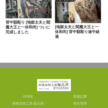
背中額彫り [地獄太夫と閻
[地獄太夫と閻魔大王と一
魔大王と一休和尚] ついに
休和尚] 背中額彫り途中経
完成しました
過
HOME
新着記事
刺青芸術工房 龍元洞
衛生管理