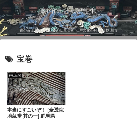
磨斧作針 龍元洞雑記帳
古の昔より伝わる日本の伝統芸術 江戸文化の粋 彫り物 刺青
宝巻
神社仏閣
本当にすごいぞ！ [全透院
地蔵堂 其の一] 群馬県