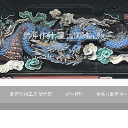
磨斧作針 龍元洞雑記帳
古の昔より伝わる日本の伝統芸術 江戸文化の粋 彫り物 刺青
刺青芸術工房 龍元洞
衛生管理
手彫り刺青ギャ