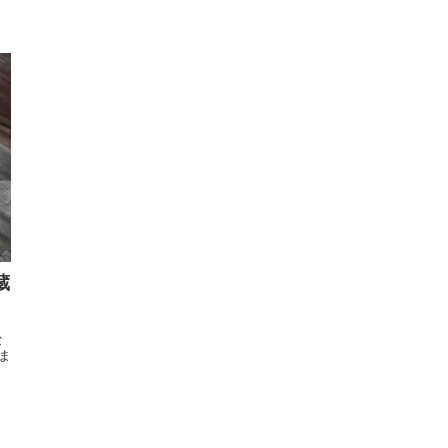
蔵
な
ま