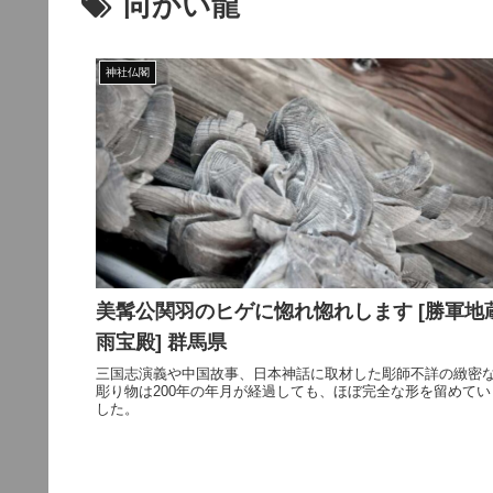
向かい龍
神社仏閣
美髯公関羽のヒゲに惚れ惚れします [勝軍地
雨宝殿] 群馬県
三国志演義や中国故事、日本神話に取材した彫師不詳の緻密
彫り物は200年の年月が経過しても、ほぼ完全な形を留めてい
した。