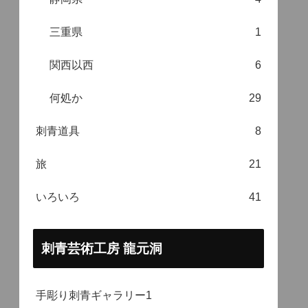
三重県
1
関西以西
6
何処か
29
刺青道具
8
旅
21
いろいろ
41
刺青芸術工房 龍元洞
手彫り刺青ギャラリー1