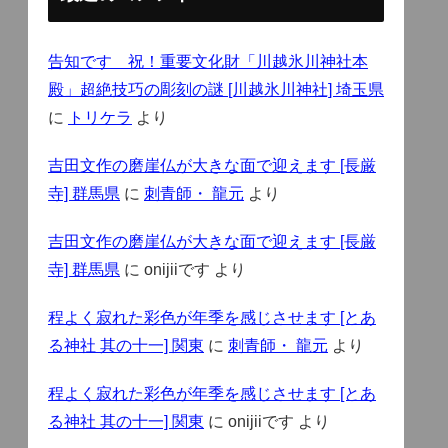
告知です 祝！重要文化財「川越氷川神社本
殿」超絶技巧の彫刻の謎 [川越氷川神社] 埼玉県
に
トリケラ
より
吉田文作の磨崖仏が大きな面で迎えます [長厳
寺] 群馬県
に
刺青師・ 龍元
より
吉田文作の磨崖仏が大きな面で迎えます [長厳
寺] 群馬県
に
onijiiです
より
程よく寂れた彩色が年季を感じさせます [とあ
る神社 其の十一] 関東
に
刺青師・ 龍元
より
程よく寂れた彩色が年季を感じさせます [とあ
る神社 其の十一] 関東
に
onijiiです
より