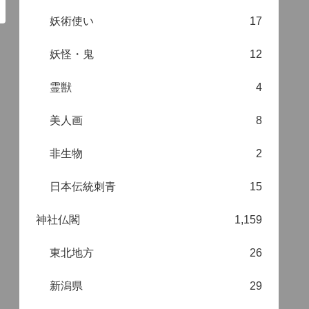
妖術使い
17
妖怪・鬼
12
霊獣
4
美人画
8
非生物
2
日本伝統刺青
15
神社仏閣
1,159
東北地方
26
新潟県
29