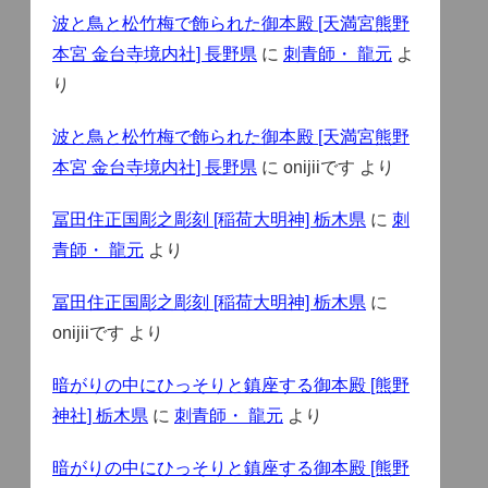
波と鳥と松竹梅で飾られた御本殿 [天満宮熊野
本宮 金台寺境内社] 長野県
に
刺青師・ 龍元
よ
り
波と鳥と松竹梅で飾られた御本殿 [天満宮熊野
本宮 金台寺境内社] 長野県
に
onijiiです
より
冨田住正国彫之彫刻 [稲荷大明神] 栃木県
に
刺
青師・ 龍元
より
冨田住正国彫之彫刻 [稲荷大明神] 栃木県
に
onijiiです
より
暗がりの中にひっそりと鎮座する御本殿 [熊野
神社] 栃木県
に
刺青師・ 龍元
より
暗がりの中にひっそりと鎮座する御本殿 [熊野