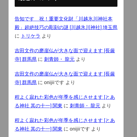
告知です 祝！重要文化財「川越氷川神社本
殿」超絶技巧の彫刻の謎 [川越氷川神社] 埼玉県
に
トリケラ
より
吉田文作の磨崖仏が大きな面で迎えます [長厳
寺] 群馬県
に
刺青師・ 龍元
より
吉田文作の磨崖仏が大きな面で迎えます [長厳
寺] 群馬県
に
onijiiです
より
程よく寂れた彩色が年季を感じさせます [とあ
る神社 其の十一] 関東
に
刺青師・ 龍元
より
程よく寂れた彩色が年季を感じさせます [とあ
る神社 其の十一] 関東
に
onijiiです
より