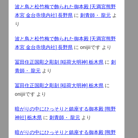
波と鳥と松竹梅で飾られた御本殿 [天満宮熊野
本宮 金台寺境内社] 長野県
に
刺青師・ 龍元
よ
り
波と鳥と松竹梅で飾られた御本殿 [天満宮熊野
本宮 金台寺境内社] 長野県
に
onijiiです
より
冨田住正国彫之彫刻 [稲荷大明神] 栃木県
に
刺
青師・ 龍元
より
冨田住正国彫之彫刻 [稲荷大明神] 栃木県
に
onijiiです
より
暗がりの中にひっそりと鎮座する御本殿 [熊野
神社] 栃木県
に
刺青師・ 龍元
より
暗がりの中にひっそりと鎮座する御本殿 [熊野