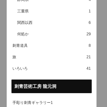
三重県
1
関西以西
6
何処か
29
刺青道具
8
旅
21
いろいろ
41
刺青芸術工房 龍元洞
手彫り刺青ギャラリー1