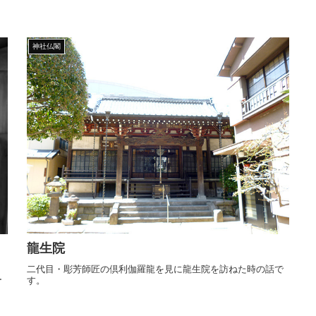
神社仏閣
龍生院
二代目・彫芳師匠の倶利伽羅龍を見に龍生院を訪ねた時の話で
ー
す。