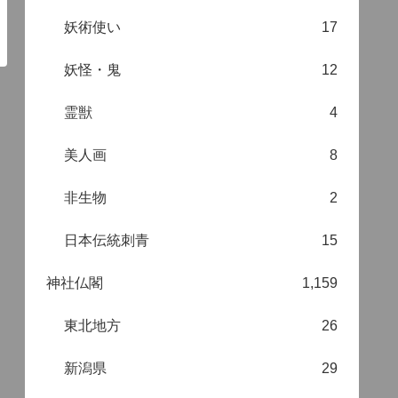
妖術使い
17
妖怪・鬼
12
霊獣
4
美人画
8
非生物
2
日本伝統刺青
15
神社仏閣
1,159
東北地方
26
新潟県
29