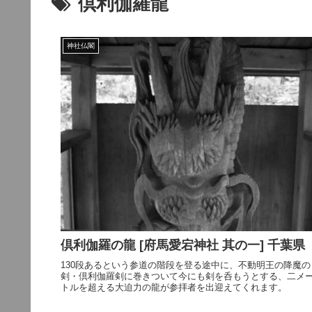
倶利伽羅龍
神社仏閣
倶利伽羅の龍 [府馬愛宕神社 其の一] 千葉県
130段あるという参道の階段を登る途中に、不動明王の降魔の
剣・倶利伽羅剣に巻きついて今にも剣を呑もうとする、二メ
トルを超える大迫力の龍が参拝者を出迎えてくれます。