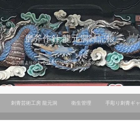
磨斧作針 龍元洞雑記帳
古の昔より伝わる日本の伝統芸術 江戸文化の粋 彫り物 刺青
刺青芸術工房 龍元洞
衛生管理
手彫り刺青ギャ