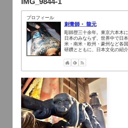
IMG_9844-1
プロフィール
刺青師・ 龍元
彫師歴三十余年。東京六本木
日本のみならず、世界中で日
米・南米・欧州・豪州など各
研鑽とともに、日本文化の紹