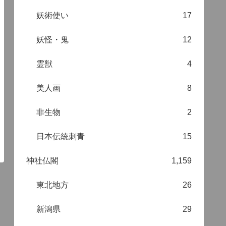
妖術使い
17
妖怪・鬼
12
霊獣
4
美人画
8
非生物
2
日本伝統刺青
15
神社仏閣
1,159
東北地方
26
新潟県
29