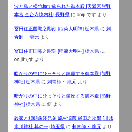
波と鳥と松竹梅で飾られた御本殿 [天満宮熊野
本宮 金台寺境内社] 長野県
に
onijiiです
より
冨田住正国彫之彫刻 [稲荷大明神] 栃木県
に
刺
青師・ 龍元
より
冨田住正国彫之彫刻 [稲荷大明神] 栃木県
に
onijiiです
より
暗がりの中にひっそりと鎮座する御本殿 [熊野
神社] 栃木県
に
刺青師・ 龍元
より
暗がりの中にひっそりと鎮座する御本殿 [熊野
神社] 栃木県
に
錺
より
義家と頼朝義経兄弟 嶋村源蔵 飯田岩次郎 [川越
氷川神社 其の一] 埼玉県
に
刺青師・ 龍元
より