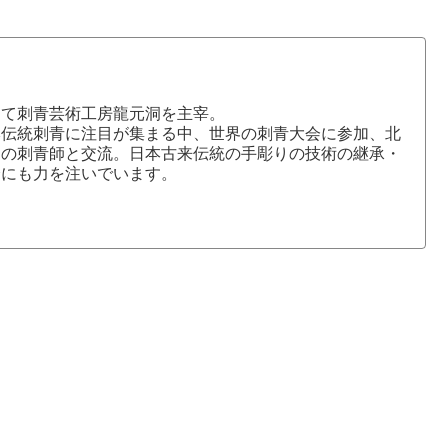
にて刺青芸術工房龍元洞を主宰。
本伝統刺青に注目が集まる中、世界の刺青大会に参加、北
国の刺青師と交流。日本古来伝統の手彫りの技術の継承・
介にも力を注いでいます。