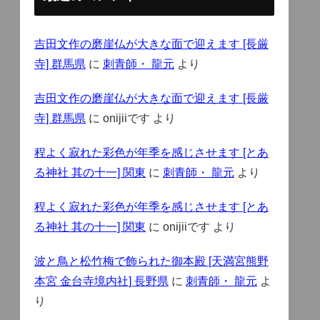
吉田文作の磨崖仏が大きな面で迎えます [長厳
寺] 群馬県
に
刺青師・ 龍元
より
吉田文作の磨崖仏が大きな面で迎えます [長厳
寺] 群馬県
に
onijiiです
より
程よく寂れた彩色が年季を感じさせます [とあ
る神社 其の十一] 関東
に
刺青師・ 龍元
より
程よく寂れた彩色が年季を感じさせます [とあ
る神社 其の十一] 関東
に
onijiiです
より
波と鳥と松竹梅で飾られた御本殿 [天満宮熊野
本宮 金台寺境内社] 長野県
に
刺青師・ 龍元
よ
り