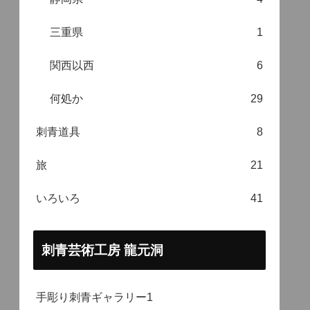
三重県
1
関西以西
6
何処か
29
刺青道具
8
旅
21
いろいろ
41
刺青芸術工房 龍元洞
手彫り刺青ギャラリー1