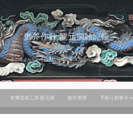
磨斧作針 龍元洞雑記帳
古の昔より伝わる日本の伝統芸術 江戸文化の粋 彫り物 刺青
刺青芸術工房 龍元洞
衛生管理
手彫り刺青ギャ