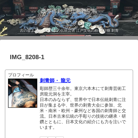
磨斧作針 龍元洞雑記帳
古の昔より伝わる日本の伝統芸術 江戸文化の粋 彫り物 刺青
IMG_8208-1
プロフィール
刺青師・ 龍元
彫師歴三十余年。東京六本木にて刺青芸術工
房龍元洞を主宰。
日本のみならず、世界中で日本伝統刺青に注
目が集まる中、世界の刺青大会に参加、北
米・南米・欧州・豪州など各国の刺青師と交
流。日本古来伝統の手彫りの技術の継承・研
鑽とともに、日本文化の紹介にも力を注いで
います。