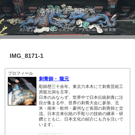
磨斧作針 龍元洞雑記帳
古の昔より伝わる日本の伝統芸術 江戸文化の粋 彫り物 刺青
IMG_8171-1
プロフィール
刺青師・ 龍元
彫師歴三十余年。東京六本木にて刺青芸術工
房龍元洞を主宰。
日本のみならず、世界中で日本伝統刺青に注
目が集まる中、世界の刺青大会に参加、北
米・南米・欧州・豪州など各国の刺青師と交
流。日本古来伝統の手彫りの技術の継承・研
鑽とともに、日本文化の紹介にも力を注いで
います。