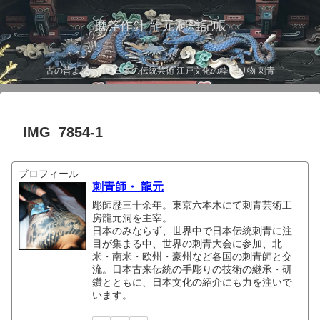
磨斧作針 龍元洞雑記帳
古の昔より伝わる日本の伝統芸術 江戸文化の粋 彫り物 刺青
IMG_7854-1
プロフィール
刺青師・ 龍元
彫師歴三十余年。東京六本木にて刺青芸術工
房龍元洞を主宰。
日本のみならず、世界中で日本伝統刺青に注
目が集まる中、世界の刺青大会に参加、北
米・南米・欧州・豪州など各国の刺青師と交
流。日本古来伝統の手彫りの技術の継承・研
鑽とともに、日本文化の紹介にも力を注いで
います。