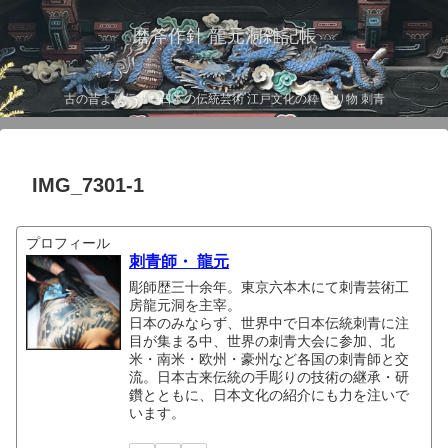
磨斧作針 龍元洞雑記帳
古の昔より伝わる日本の伝統芸術 江戸文化の粋 彫り物 刺青
IMG_7301-1
プロフィール
刺青師・ 龍元
彫師歴三十余年。東京六本木にて刺青芸術工
房龍元洞を主宰。
日本のみならず、世界中で日本伝統刺青に注
目が集まる中、世界の刺青大会に参加、北
米・南米・欧州・豪州など各国の刺青師と交
流。日本古来伝統の手彫りの技術の継承・研
鑽とともに、日本文化の紹介にも力を注いで
います。