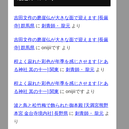
吉田文作の磨崖仏が大きな面で迎えます [長厳
寺] 群馬県
に
刺青師・ 龍元
より
吉田文作の磨崖仏が大きな面で迎えます [長厳
寺] 群馬県
に
onijiiです
より
程よく寂れた彩色が年季を感じさせます [とあ
る神社 其の十一] 関東
に
刺青師・ 龍元
より
程よく寂れた彩色が年季を感じさせます [とあ
る神社 其の十一] 関東
に
onijiiです
より
波と鳥と松竹梅で飾られた御本殿 [天満宮熊野
本宮 金台寺境内社] 長野県
に
刺青師・ 龍元
よ
り