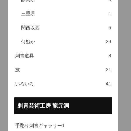
三重県
1
関西以西
6
何処か
29
刺青道具
8
旅
21
いろいろ
41
刺青芸術工房 龍元洞
手彫り刺青ギャラリー1