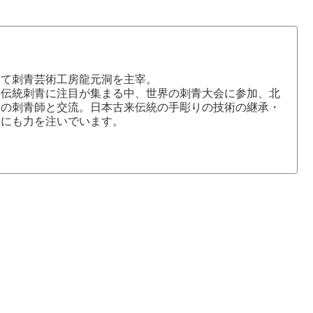
にて刺青芸術工房龍元洞を主宰。
本伝統刺青に注目が集まる中、世界の刺青大会に参加、北
国の刺青師と交流。日本古来伝統の手彫りの技術の継承・
介にも力を注いでいます。