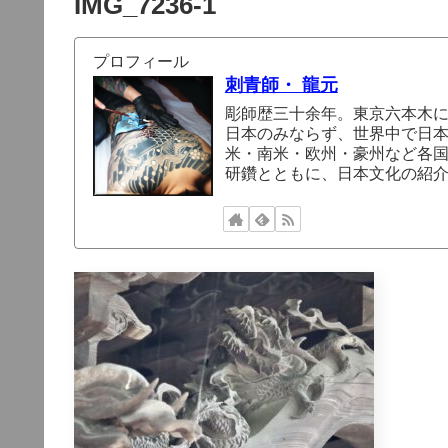
IMG_7236-1
プロフィール
刺青師・ 龍元
彫師歴三十余年。東京六本木
日本のみならず、世界中で日
米・南米・欧州・豪州など各
研鑽とともに、日本文化の紹