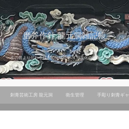
磨斧作針 龍元洞雑記帳
古の昔より伝わる日本の伝統芸術 江戸文化の粋 彫り物 刺青
刺青芸術工房 龍元洞
衛生管理
手彫り刺青ギャ