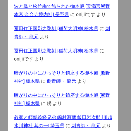
波と鳥と松竹梅で飾られた御本殿 [天満宮熊野
本宮 金台寺境内社] 長野県
に
onijiiです
より
冨田住正国彫之彫刻 [稲荷大明神] 栃木県
に
刺
青師・ 龍元
より
冨田住正国彫之彫刻 [稲荷大明神] 栃木県
に
onijiiです
より
暗がりの中にひっそりと鎮座する御本殿 [熊野
神社] 栃木県
に
刺青師・ 龍元
より
暗がりの中にひっそりと鎮座する御本殿 [熊野
神社] 栃木県
に
錺
より
義家と頼朝義経兄弟 嶋村源蔵 飯田岩次郎 [川越
氷川神社 其の一] 埼玉県
に
刺青師・ 龍元
より