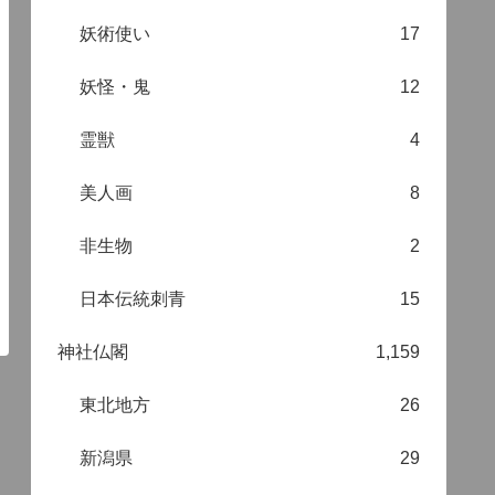
妖術使い
17
妖怪・鬼
12
霊獣
4
美人画
8
非生物
2
日本伝統刺青
15
神社仏閣
1,159
東北地方
26
新潟県
29