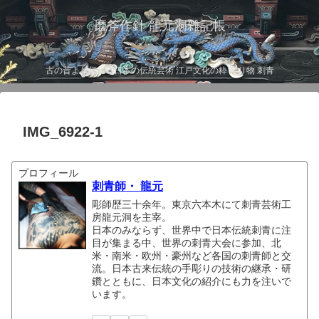
磨斧作針 龍元洞雑記帳
古の昔より伝わる日本の伝統芸術 江戸文化の粋 彫り物 刺青
IMG_6922-1
プロフィール
刺青師・ 龍元
彫師歴三十余年。東京六本木にて刺青芸術工
房龍元洞を主宰。
日本のみならず、世界中で日本伝統刺青に注
目が集まる中、世界の刺青大会に参加、北
米・南米・欧州・豪州など各国の刺青師と交
流。日本古来伝統の手彫りの技術の継承・研
鑽とともに、日本文化の紹介にも力を注いで
います。