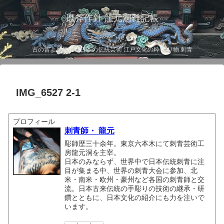
磨斧作針 龍元洞雑記帳
古の昔より伝わる日本の伝統芸術 江戸文化の粋 彫り物 刺青
IMG_6527 2-1
プロフィール
刺青師・ 龍元
彫師歴三十余年。東京六本木にて刺青芸術工
房龍元洞を主宰。
日本のみならず、世界中で日本伝統刺青に注
目が集まる中、世界の刺青大会に参加、北
米・南米・欧州・豪州など各国の刺青師と交
流。日本古来伝統の手彫りの技術の継承・研
鑽とともに、日本文化の紹介にも力を注いで
います。