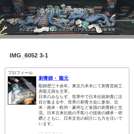
磨斧作針 龍元洞雑記帳
古の昔より伝わる日本の伝統芸術 江戸文化の粋 彫り物 刺青
IMG_6052 3-1
プロフィール
刺青師・ 龍元
彫師歴三十余年。東京六本木にて刺青芸術工
房龍元洞を主宰。
日本のみならず、世界中で日本伝統刺青に注
目が集まる中、世界の刺青大会に参加、北
米・南米・欧州・豪州など各国の刺青師と交
流。日本古来伝統の手彫りの技術の継承・研
鑽とともに、日本文化の紹介にも力を注いで
います。