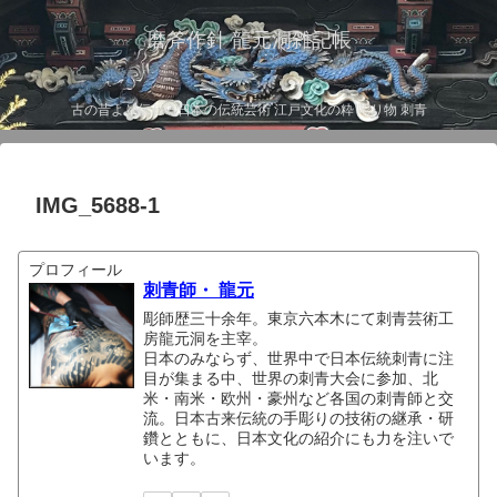
磨斧作針 龍元洞雑記帳
古の昔より伝わる日本の伝統芸術 江戸文化の粋 彫り物 刺青
IMG_5688-1
プロフィール
刺青師・ 龍元
彫師歴三十余年。東京六本木にて刺青芸術工
房龍元洞を主宰。
日本のみならず、世界中で日本伝統刺青に注
目が集まる中、世界の刺青大会に参加、北
米・南米・欧州・豪州など各国の刺青師と交
流。日本古来伝統の手彫りの技術の継承・研
鑽とともに、日本文化の紹介にも力を注いで
います。