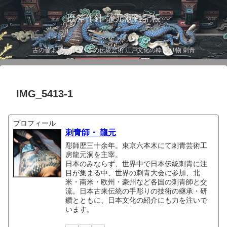
磨斧作針 龍元洞雑記帳
古の昔より伝わる日本の伝統芸術 江戸文化の粋 彫り物 刺青
IMG_5413-1
プロフィール
刺青師・ 龍元
彫師歴三十余年。東京六本木にて刺青芸術工
房龍元洞を主宰。
日本のみならず、世界中で日本伝統刺青に注
目が集まる中、世界の刺青大会に参加、北
米・南米・欧州・豪州など各国の刺青師と交
流。日本古来伝統の手彫りの技術の継承・研
鑽とともに、日本文化の紹介にも力を注いで
います。