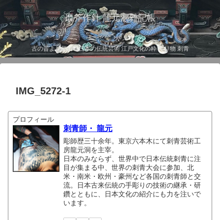
磨斧作針 龍元洞雑記帳
古の昔より伝わる日本の伝統芸術 江戸文化の粋 彫り物 刺青
IMG_5272-1
プロフィール
刺青師・ 龍元
彫師歴三十余年。東京六本木にて刺青芸術工
房龍元洞を主宰。
日本のみならず、世界中で日本伝統刺青に注
目が集まる中、世界の刺青大会に参加、北
米・南米・欧州・豪州など各国の刺青師と交
流。日本古来伝統の手彫りの技術の継承・研
鑽とともに、日本文化の紹介にも力を注いで
います。