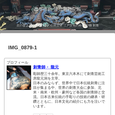
磨斧作針 龍元洞雑記帳
古の昔より伝わる日本の伝統芸術 江戸文化の粋 彫り物 刺青
IMG_0879-1
プロフィール
刺青師・ 龍元
彫師歴三十余年。東京六本木にて刺青芸術工
房龍元洞を主宰。
日本のみならず、世界中で日本伝統刺青に注
目が集まる中、世界の刺青大会に参加、北
米・南米・欧州・豪州など各国の刺青師と交
流。日本古来伝統の手彫りの技術の継承・研
鑽とともに、日本文化の紹介にも力を注いで
います。