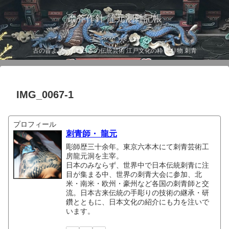
磨斧作針 龍元洞雑記帳
古の昔より伝わる日本の伝統芸術 江戸文化の粋 彫り物 刺青
IMG_0067-1
プロフィール
刺青師・ 龍元
彫師歴三十余年。東京六本木にて刺青芸術工
房龍元洞を主宰。
日本のみならず、世界中で日本伝統刺青に注
目が集まる中、世界の刺青大会に参加、北
米・南米・欧州・豪州など各国の刺青師と交
流。日本古来伝統の手彫りの技術の継承・研
鑽とともに、日本文化の紹介にも力を注いで
います。