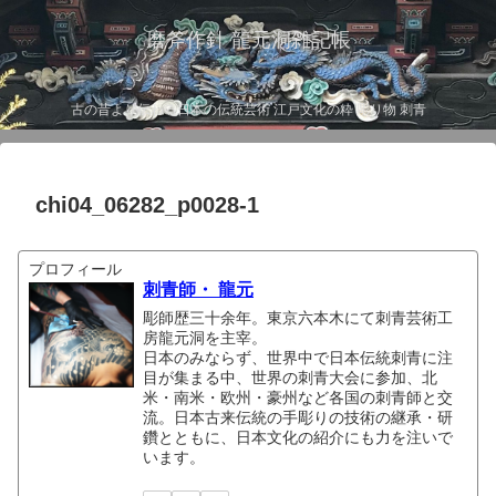
磨斧作針 龍元洞雑記帳
古の昔より伝わる日本の伝統芸術 江戸文化の粋 彫り物 刺青
chi04_06282_p0028-1
プロフィール
刺青師・ 龍元
彫師歴三十余年。東京六本木にて刺青芸術工
房龍元洞を主宰。
日本のみならず、世界中で日本伝統刺青に注
目が集まる中、世界の刺青大会に参加、北
米・南米・欧州・豪州など各国の刺青師と交
流。日本古来伝統の手彫りの技術の継承・研
鑽とともに、日本文化の紹介にも力を注いで
います。