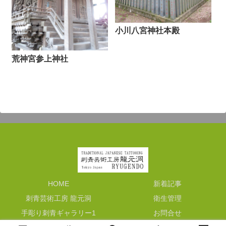
小川八宮神社本殿
荒神宮参上神社
HOME
新着記事
刺青芸術工房 龍元洞
衛生管理
手彫り刺青ギャラリー1
お問合せ