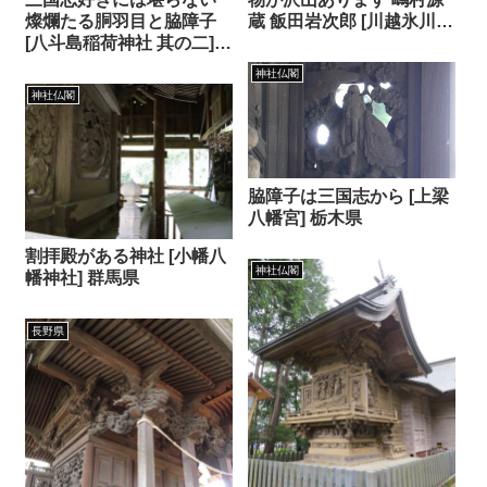
燦爛たる胴羽目と脇障子
蔵 飯田岩次郎 [川越氷川神
[八斗島稲荷神社 其の二]
社 其の二] 埼玉県
群馬県
神社仏閣
神社仏閣
脇障子は三国志から [上梁
八幡宮] 栃木県
割拝殿がある神社 [小幡八
神社仏閣
幡神社] 群馬県
長野県