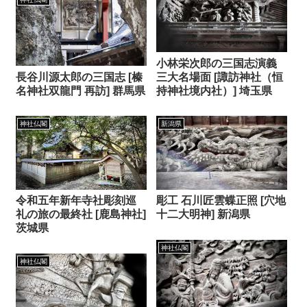
小林栄次郎の三国志演義
長谷川源太郎の三国志 [榛
三大名場面 [諏訪神社（恒
名神社双龍門 再訪] 群馬県
持神社境内社）] 埼玉県
神社仏閣
新潟県
令和五年新年寺社彫刻巡
彫工 石川匠雲蝶正照 [穴地
礼の旅の最終社 [鹿島神社]
十二大明神] 新潟県
茨城県
神社仏閣
神社仏閣