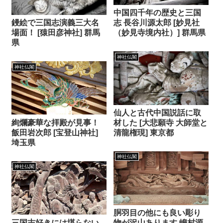
中国四千年の歴史と三国
鏝絵で三国志演義三大名
志 長谷川源太郎 [妙見社
場面！ [猿田彦神社] 群馬
（妙見寺境内社）] 群馬県
県
神社仏閣
神社仏閣
仙人と古代中国説話に取
絢爛豪華な拝殿が見事！
材した [大悲願寺 大師堂と
飯田岩次郎 [宝登山神社]
清龍権現] 東京都
埼玉県
神社仏閣
神社仏閣
胴羽目の他にも良い彫り
三国志好きには堪らない
物が沢山あります 嶋村源