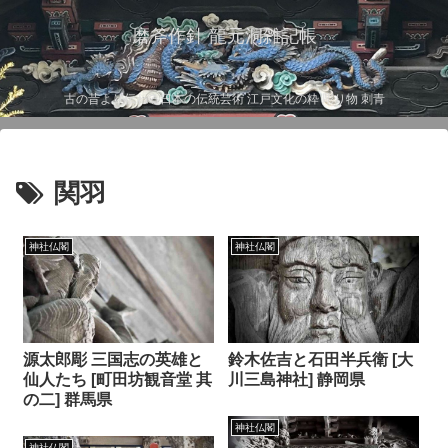
磨斧作針 龍元洞雑記帳
古の昔より伝わる日本の伝統芸術 江戸文化の粋 彫り物 刺青
関羽
神社仏閣
神社仏閣
源太郎彫 三国志の英雄と
鈴木佐吉と石田半兵衛 [大
仙人たち [町田坊観音堂 其
川三島神社] 静岡県
の二] 群馬県
神社仏閣
神社仏閣