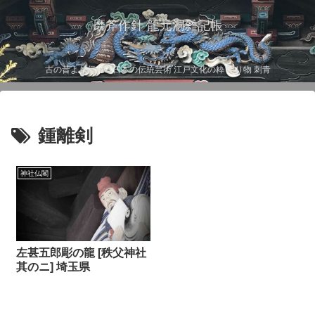
磨斧作針 龍元洞雑記帳
古の昔より伝わる日本の伝統芸術 江戸文化の粋 彫り物 刺青
鍾離剣
神社仏閣
左甚五郎彫の龍 [秩父神社
其のニ] 埼玉県