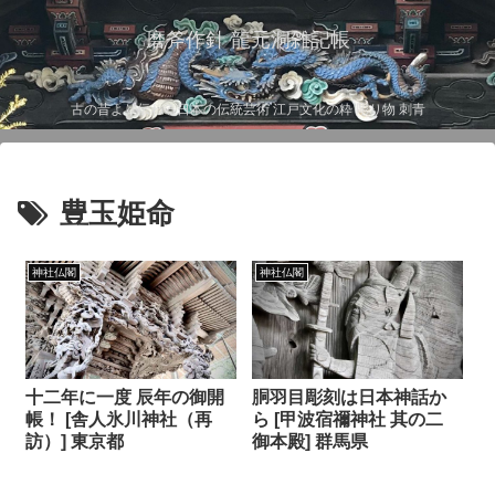
磨斧作針 龍元洞雑記帳
古の昔より伝わる日本の伝統芸術 江戸文化の粋 彫り物 刺青
豊玉姫命
神社仏閣
神社仏閣
十二年に一度 辰年の御開
胴羽目彫刻は日本神話か
帳！ [舎人氷川神社（再
ら [甲波宿禰神社 其の二
訪）] 東京都
御本殿] 群馬県