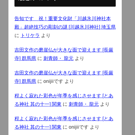
告知です 祝！重要文化財「川越氷川神社本
殿」超絶技巧の彫刻の謎 [川越氷川神社] 埼玉県
に
トリケラ
より
吉田文作の磨崖仏が大きな面で迎えます [長厳
寺] 群馬県
に
刺青師・ 龍元
より
吉田文作の磨崖仏が大きな面で迎えます [長厳
寺] 群馬県
に
onijiiです
より
程よく寂れた彩色が年季を感じさせます [とあ
る神社 其の十一] 関東
に
刺青師・ 龍元
より
程よく寂れた彩色が年季を感じさせます [とあ
る神社 其の十一] 関東
に
onijiiです
より