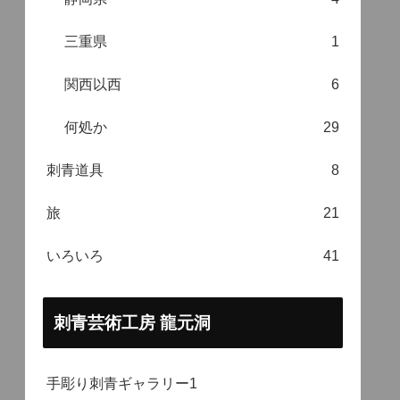
三重県
1
関西以西
6
何処か
29
刺青道具
8
旅
21
いろいろ
41
刺青芸術工房 龍元洞
手彫り刺青ギャラリー1