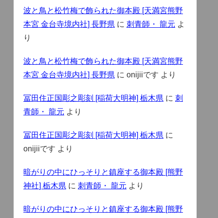
波と鳥と松竹梅で飾られた御本殿 [天満宮熊野
本宮 金台寺境内社] 長野県
に
刺青師・ 龍元
よ
り
波と鳥と松竹梅で飾られた御本殿 [天満宮熊野
本宮 金台寺境内社] 長野県
に
onijiiです
より
冨田住正国彫之彫刻 [稲荷大明神] 栃木県
に
刺
青師・ 龍元
より
冨田住正国彫之彫刻 [稲荷大明神] 栃木県
に
onijiiです
より
暗がりの中にひっそりと鎮座する御本殿 [熊野
神社] 栃木県
に
刺青師・ 龍元
より
暗がりの中にひっそりと鎮座する御本殿 [熊野