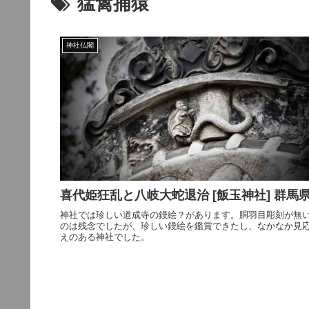
猛禽捕猿
神社仏閣
喜代姫狂乱と八岐大蛇退治 [飯玉神社] 群馬
神社では珍しい道成寺の鏝絵？があります。胴羽目彫刻が無
のは残念でしたが、珍しい鏝絵を鑑賞できたし、なかなか見
えのある神社でした。