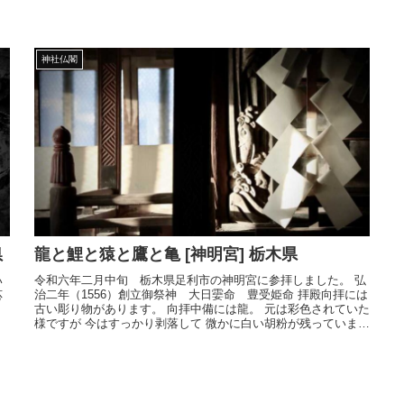
神社仏閣
龍と鯉と猿と鷹と亀 [神明宮] 栃木県
県
令和六年二月中旬 栃木県足利市の神明宮に参拝しました。 弘
い
治二年（1556）創立御祭神 大日孁命 豊受姫命 拝殿向拝には
応
古い彫り物があります。 向拝中備には龍。 元は彩色されていた
様ですが 今はすっかり剥落して 微かに白い胡粉が残っていま
す。 唐破風下のこの彫り物は 菊と ...