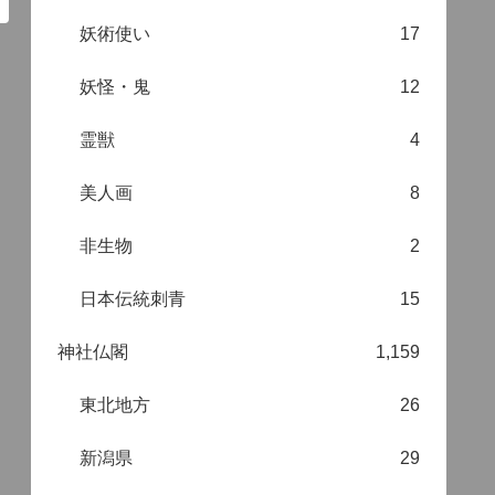
妖術使い
17
妖怪・鬼
12
霊獣
4
美人画
8
非生物
2
日本伝統刺青
15
神社仏閣
1,159
東北地方
26
新潟県
29