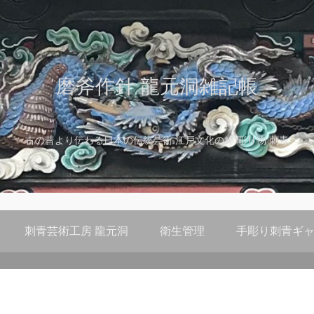
磨斧作針 龍元洞雑記帳
古の昔より伝わる日本の伝統芸術 江戸文化の粋 彫り物 刺青
刺青芸術工房 龍元洞
衛生管理
手彫り刺青ギャ