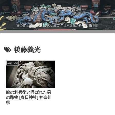
磨斧作針 龍元洞雑記帳
古の昔より伝わる日本の伝統芸術 江戸文化の粋 彫り物 刺青
後藤義光
神社仏閣
龍の利兵衛と呼ばれた男
の彫物 [春日神社] 神奈川
県