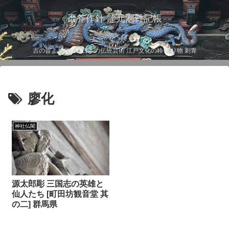
磨斧作針 龍元洞雑記帳
古の昔より伝わる日本の伝統芸術 江戸文化の粋 彫り物 刺青
廖化
神社仏閣
源太郎彫 三国志の英雄と
仙人たち [町田坊観音堂 其
の二] 群馬県