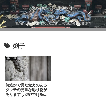
磨斧作針 龍元洞雑記帳
古の昔より伝わる日本の伝統芸術 江戸文化の粋 彫り物 刺青
剡子
神社仏閣
何処かで見た覚えのある
タッチの見事な彫り物が
あります [八坂神社] 栃木
県