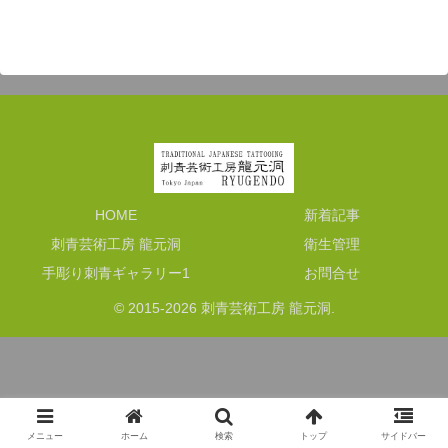
HOME
新着記事
刺青芸術工房 龍元洞
衛生管理
手彫り刺青ギャラリー1
お問合せ
© 2015-2026 刺青芸術工房 龍元洞.
メニュー
ホーム
検索
トップ
サイドバー