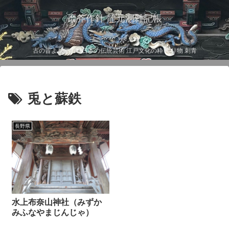
磨斧作針 龍元洞雑記帳
古の昔より伝わる日本の伝統芸術 江戸文化の粋 彫り物 刺青
兎と蘇鉄
長野県
水上布奈山神社（みずか
みふなやまじんじゃ）