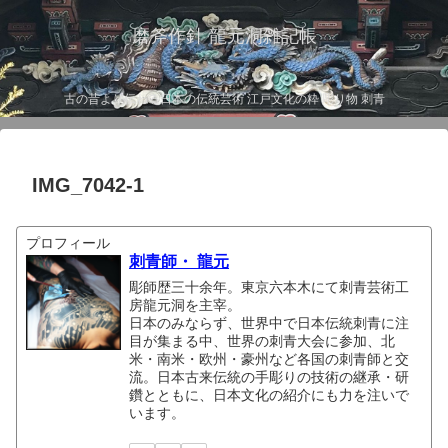
磨斧作針 龍元洞雑記帳
古の昔より伝わる日本の伝統芸術 江戸文化の粋 彫り物 刺青
IMG_7042-1
プロフィール
刺青師・ 龍元
彫師歴三十余年。東京六本木にて刺青芸術工
房龍元洞を主宰。
日本のみならず、世界中で日本伝統刺青に注
目が集まる中、世界の刺青大会に参加、北
米・南米・欧州・豪州など各国の刺青師と交
流。日本古来伝統の手彫りの技術の継承・研
鑽とともに、日本文化の紹介にも力を注いで
います。